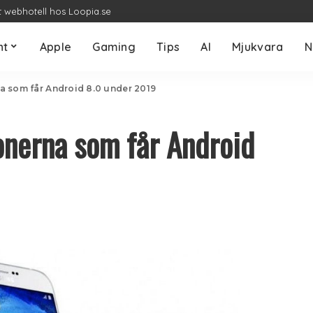
t webhotell hos Loopia.se
nt
Apple
Gaming
Tips
AI
Mjukvara
N
a som får Android 8.0 under 2019
onerna som får Android