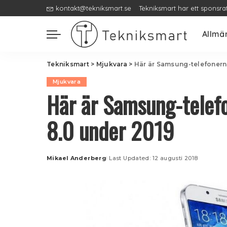
kontakt@tekniksmart.se
Tekniksmart har ett sponsra
Allmä
Tekniksmart
>
Mjukvara
>
Här är Samsung-telefonern
Mjukvara
Här är Samsung-telef
8.0 under 2019
Mikael Anderberg
Last Updated: 12 augusti 2018
Posted
by