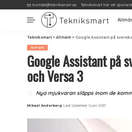
kontakt@tekniksmart.se
Tekniksmart har ett sponsra
Allmä
Tekniksmart
>
Allmänt
>
Google Assistant på svenska 
Allmänt
Google Assistant på sv
och Versa 3
Nya mjukvaran släpps inom de kom
Mikael Anderberg
Last Updated: 1 juni 2021
Posted
by