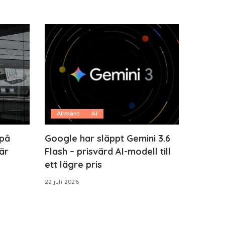
Allmänt
AI
 på
Google har släppt Gemini 3.6
är
Flash – prisvärd AI-modell till
ett lägre pris
22 juli 2026