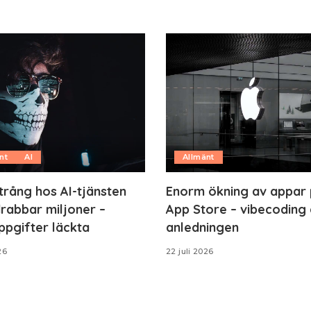
nt
AI
Allmänt
trång hos AI-tjänsten
Enorm ökning av appar
rabbar miljoner –
App Store – vibecoding 
ppgifter läckta
anledningen
26
22 juli 2026