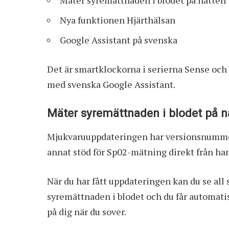
Mäter syremättnaden i blodet på natten
Nya funktionen Hjärthälsan
Google Assistant på svenska
Det är smartklockorna i serierna Sense och
med svenska Google Assistant.
Mäter syremättnaden i blodet på n
Mjukvaruuppdateringen har versionsnummer
annat stöd för Sp02-mätning direkt från ha
När du har fått uppdateringen kan du se all 
syremättnaden i blodet och du får automati
på dig när du sover.