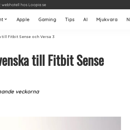
t webhotell hos Loopia.se
nt
Apple
Gaming
Tips
AI
Mjukvara
N
till Fitbit Sense och Versa 3
enska till Fitbit Sense
mande veckorna