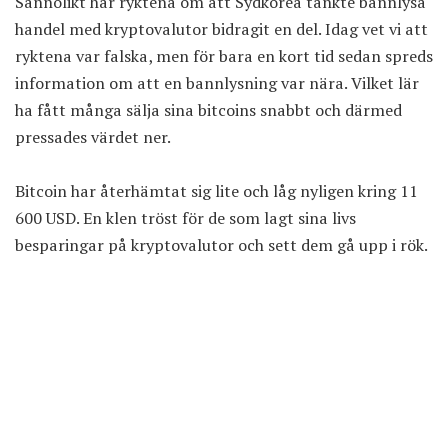
Sannolikt har ryktena om att Sydkorea tänkte bannlysa
handel med kryptovalutor bidragit en del. Idag vet vi att
ryktena var falska, men för bara en kort tid sedan spreds
information om att en bannlysning var nära. Vilket lär
ha fått många sälja sina bitcoins snabbt och därmed
pressades värdet ner.
Bitcoin har återhämtat sig lite och låg nyligen kring 11
600 USD. En klen tröst för de som lagt sina livs
besparingar på kryptovalutor och sett dem gå upp i rök.