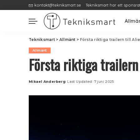
kontakt@tekniksmart.se
Tekniksmart har ett sponsra
Allmä
Tekniksmart
>
Allmänt
>
Första riktiga trailern till Ali
Allmänt
Första riktiga trailern 
Mikael Anderberg
Last Updated: 7 juni 2025
Posted
by