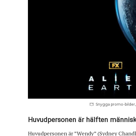
Snygga promo-bilder, 
Huvudpersonen är hälften människa
Huvudpersonen är ”Wendy” (Sydney Chandle