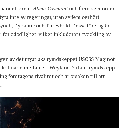
r händelserna i
Alien: Covenant
och flera decennier
tyrs inte av regeringar, utan av fem oerhört
Lynch, Dynamic och Threshold. Dessa företag är
för odödlighet, vilket inkluderar utveckling av
.
ingen av det mystiska rymdskeppet USCSS Maginot
 en kollision mellan ett Weyland-Yutani-rymdskepp
ng företagens rivalitet och är orsaken till att
.