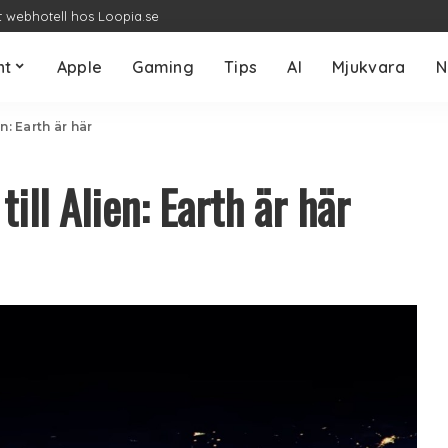
t webhotell hos Loopia.se
nt
Apple
Gaming
Tips
AI
Mjukvara
N
en: Earth är här
till Alien: Earth är här