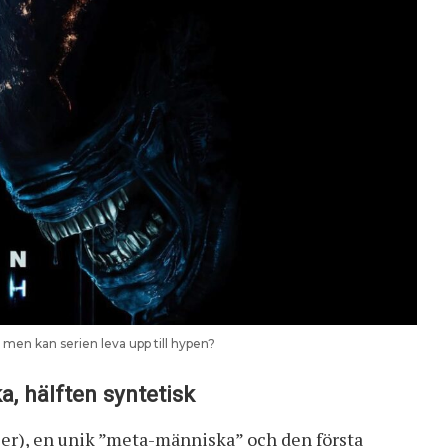
men kan serien leva upp till hypen?
, hälften syntetisk
r), en unik ”meta-människa” och den första