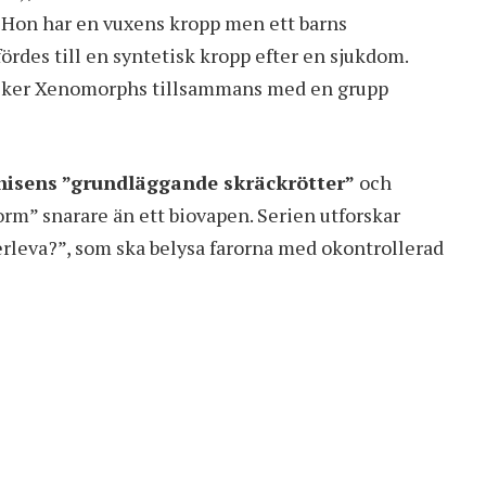
 Hon har en vuxens kropp men ett barns
des till en syntetisk kropp efter en sjukdom.
äcker Xenomorphs tillsammans med en grupp
nchisens ”grundläggande skräckrötter”
och
m” snarare än ett biovapen. Serien utforskar
erleva?”, som ska belysa farorna med okontrollerad