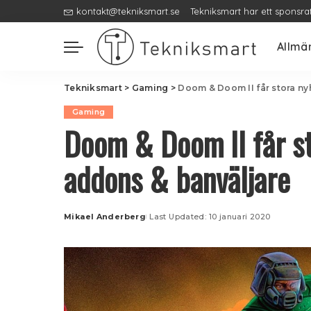
kontakt@tekniksmart.se
Tekniksmart har ett sponsra
Allmä
Tekniksmart
>
Gaming
>
Doom & Doom II får stora ny
Gaming
Doom & Doom II får s
addons & banväljare
Mikael Anderberg
Last Updated: 10 januari 2020
Posted
by