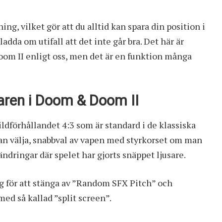
ng, vilket gör att du alltid kan spara din position i
adda om utifall att det inte går bra. Det här är
Doom II enligt oss, men det är en funktion många
jaren i Doom & Doom II
ldförhållandet 4:3 som är standard i de klassiska
 kan välja, snabbval av vapen med styrkorset om man
ndringar där spelet har gjorts snäppet ljusare.
ng för att stänga av ”Random SFX Pitch” och
ed så kallad ”split screen”.