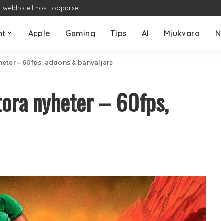
t webhotell hos Loopia.se
nt
Apple
Gaming
Tips
AI
Mjukvara
N
heter – 60fps, addons & banväljare
tora nyheter – 60fps,