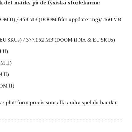
ch det märks på de fysiska storlekarna:
M II) / 454 MB (DOOM från uppdatering)/ 460 MB
EU SKUs) / 377.152 MB (DOOM II NA & EU SKUs)
 II)
M II)
 II)
OM II)
e plattform precis som alla andra spel du har där.