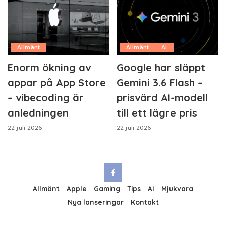
Allmänt
Allmänt
AI
Enorm ökning av
Google har släppt
appar på App Store
Gemini 3.6 Flash –
– vibecoding är
prisvärd AI-modell
anledningen
till ett lägre pris
22 juli 2026
22 juli 2026
Allmänt
Apple
Gaming
Tips
AI
Mjukvara
Nya lanseringar
Kontakt