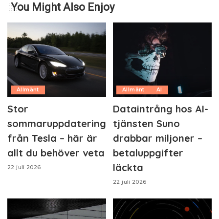
You Might Also Enjoy
Allmänt
Allmänt
AI
Stor
Dataintrång hos AI-
sommaruppdatering
tjänsten Suno
från Tesla – här är
drabbar miljoner –
allt du behöver veta
betaluppgifter
läckta
22 juli 2026
22 juli 2026