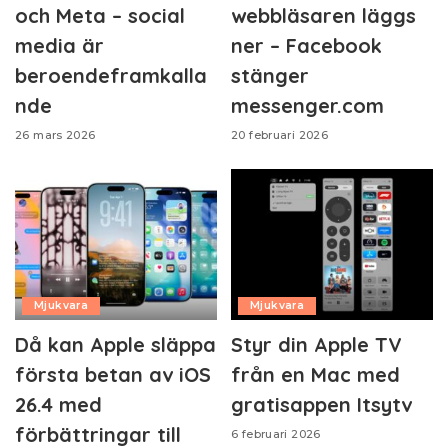
och Meta – social
webbläsaren läggs
media är
ner – Facebook
beroendeframkalla
stänger
nde
messenger.com
26 mars 2026
20 februari 2026
Mjukvara
Mjukvara
Då kan Apple släppa
Styr din Apple TV
första betan av iOS
från en Mac med
26.4 med
gratisappen Itsytv
förbättringar till
6 februari 2026