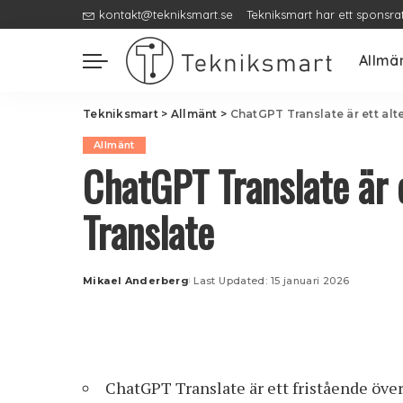
kontakt@tekniksmart.se
Tekniksmart har ett sponsra
Allmä
Tekniksmart
>
Allmänt
>
ChatGPT Translate är ett alte
Allmänt
ChatGPT Translate är e
Translate
Mikael Anderberg
Last Updated: 15 januari 2026
Posted
by
ChatGPT Translate är ett fristående öve