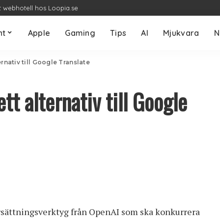
t webhotell hos Loopia.se
nt
Apple
Gaming
Tips
AI
Mjukvara
N
rnativ till Google Translate
tt alternativ till Google
rsättningsverktyg från OpenAI som ska konkurrera