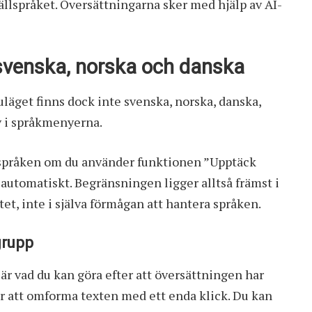
källspråket. Översättningarna sker med hjälp av AI-
 svenska, norska och danska
nuläget finns dock inte svenska, norska, danska,
iv i språkmenyerna.
a språken om du använder funktionen ”Upptäck
 automatiskt. Begränsningen ligger alltså främst i
tet, inte i själva förmågan att hantera språken.
grupp
r vad du kan göra efter att översättningen har
för att omforma texten med ett enda klick. Du kan