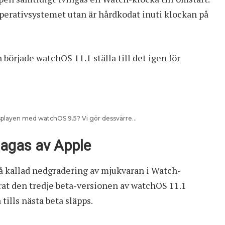
operativsystemet utan är hårdkodat inuti klockan på
örjade watchOS 11.1 ställa till det igen för
playen med watchOS 9.5? Vi gör dessvärre…
lagas av Apple
 så kallad nedgradering av mjukvaran i Watch-
rat den tredje beta-versionen av watchOS 11.1
ills nästa beta släpps.