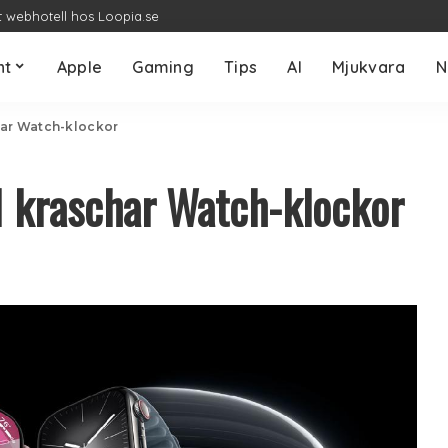
t webhotell hos Loopia.se
nt
Apple
Gaming
Tips
AI
Mjukvara
N
har Watch-klockor
1 kraschar Watch-klockor