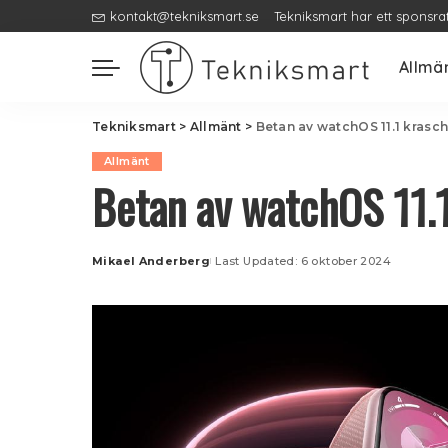
kontakt@tekniksmart.se
Tekniksmart har ett sponsra
Allmä
Tekniksmart
>
Allmänt
>
Betan av watchOS 11.1 krasc
Allmänt
Betan av watchOS 11.
Mikael Anderberg
Last Updated: 6 oktober 2024
Posted
by