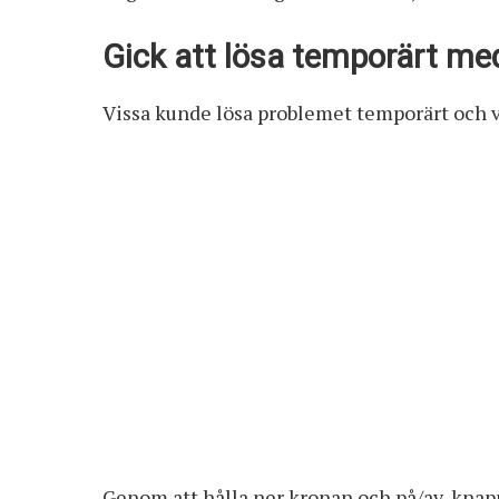
Gick att lösa temporärt me
Vissa kunde lösa problemet temporärt och v
Genom att hålla ner kronan och på/av-knapp