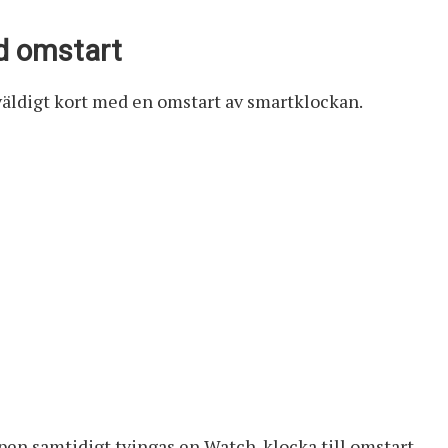
d omstart
äldigt kort med en omstart av smartklockan.
en samtidigt tvingas en Watch-klocka till omstart.