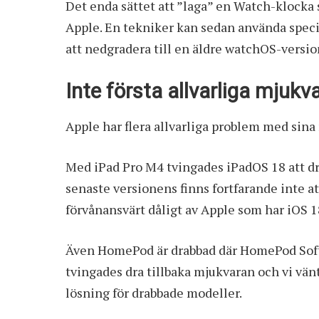
Det enda sättet att ”laga” en Watch-klocka s
Apple. En tekniker kan sedan använda specie
att nedgradera till en äldre watchOS-versio
Inte första allvarliga mjuk
Apple har flera allvarliga problem med sin
Med iPad Pro M4 tvingades iPadOS 18 att dra
senaste versionens finns fortfarande inte at
förvånansvärt dåligt av Apple som har iOS 1
Även HomePod är drabbad där HomePod Softw
tvingades dra tillbaka mjukvaran och vi vän
lösning för drabbade modeller.