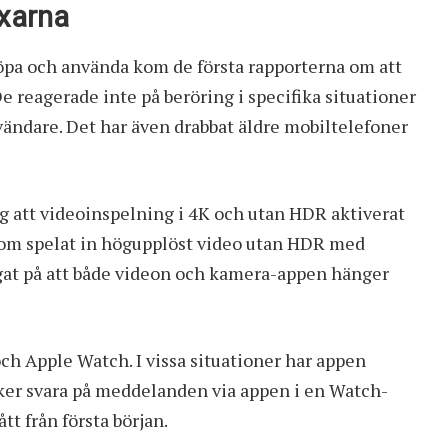
ixarna
köpa och använda kom de första rapporterna om att
De reagerade inte på beröring i specifika situationer
nvändare. Det har även drabbat äldre mobiltelefoner
ig att videoinspelning i 4K och utan HDR aktiverat
 som spelat in högupplöst video utan HDR med
gat på att både videon och kamera-appen hänger
h Apple Watch. I vissa situationer har appen
öker svara på meddelanden via appen i en Watch-
tt från första början.