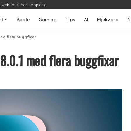
t webhotell hos Loopia.se
nt
Apple
Gaming
Tips
AI
Mjukvara
N
med flera buggfixar
18.0.1 med flera buggfixar