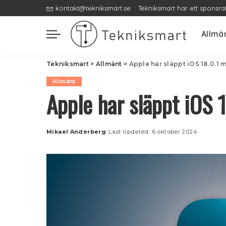
kontakt@tekniksmart.se
Tekniksmart har ett sponsra
Allmä
Tekniksmart
>
Allmänt
>
Apple har släppt iOS 18.0.1 
Allmänt
Apple har släppt iOS 
Mikael Anderberg
Last Updated: 6 oktober 2024
Posted
by