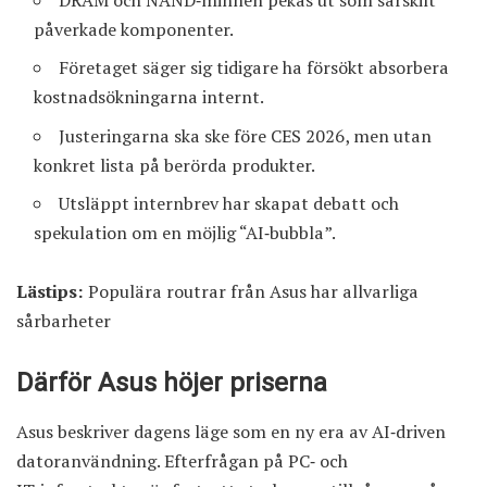
DRAM och NAND‑minnen pekas ut som särskilt
påverkade komponenter.
Företaget säger sig tidigare ha försökt absorbera
kostnadsökningarna internt.
Justeringarna ska ske före CES 2026, men utan
konkret lista på berörda produkter.
Utsläppt internbrev har skapat debatt och
spekulation om en möjlig “AI‑bubbla”.
Lästips:
Populära routrar från Asus har allvarliga
sårbarheter
Därför Asus höjer priserna
Asus beskriver dagens läge som en ny era av AI‑driven
datoranvändning. Efterfrågan på PC‑ och