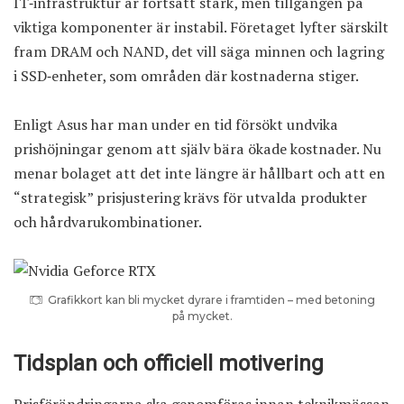
IT‑infrastruktur är fortsatt stark, men tillgången på
viktiga komponenter är instabil. Företaget lyfter särskilt
fram DRAM och NAND, det vill säga minnen och lagring
i SSD‑enheter, som områden där kostnaderna stiger.
Enligt Asus har man under en tid försökt undvika
prishöjningar genom att själv bära ökade kostnader. Nu
menar bolaget att det inte längre är hållbart och att en
“strategisk” prisjustering krävs för utvalda produkter
och hårdvarukombinationer.
Grafikkort kan bli mycket dyrare i framtiden – med betoning
på mycket.
Tidsplan och officiell motivering
Prisförändringarna ska genomföras innan teknikmässan