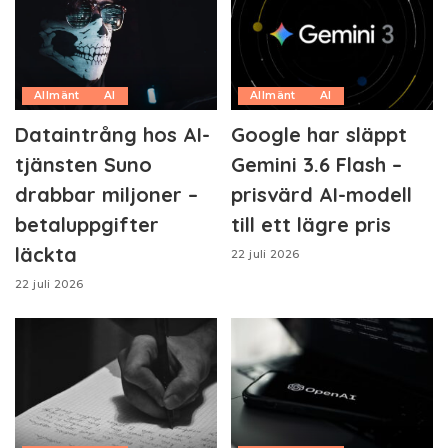
Allmänt
AI
Allmänt
AI
Dataintrång hos AI-
Google har släppt
tjänsten Suno
Gemini 3.6 Flash –
drabbar miljoner –
prisvärd AI-modell
betaluppgifter
till ett lägre pris
läckta
22 juli 2026
22 juli 2026