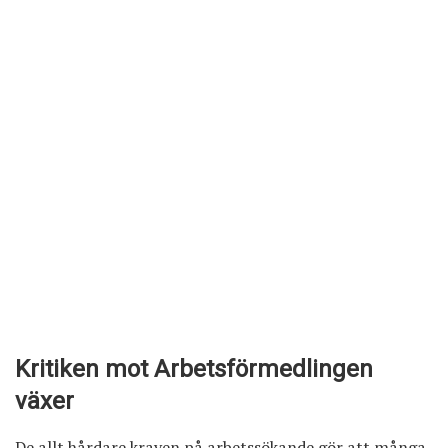
Kritiken mot Arbetsförmedlingen
växer
De allt hårdare kraven på arbetssökande gör att många