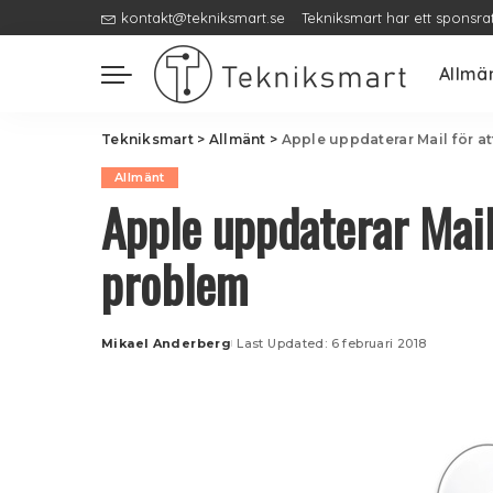
kontakt@tekniksmart.se
Tekniksmart har ett sponsra
Allmä
Tekniksmart
>
Allmänt
>
Apple uppdaterar Mail för a
Allmänt
Apple uppdaterar Mail 
problem
Mikael Anderberg
Last Updated: 6 februari 2018
Posted
by