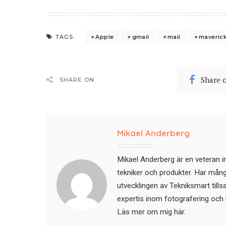
Apple
gmail
mail
maveric
TAGS:
Share 
SHARE ON
Mikael Anderberg
Mikael Anderberg är en veteran i
tekniker och produkter. Har mångår
utvecklingen av Tekniksmart till
expertis inom fotografering och 
Läs mer om mig här
.