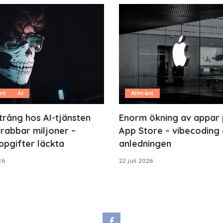
nt
AI
Allmänt
trång hos AI-tjänsten
Enorm ökning av appar
rabbar miljoner –
App Store – vibecoding 
ppgifter läckta
anledningen
26
22 juli 2026