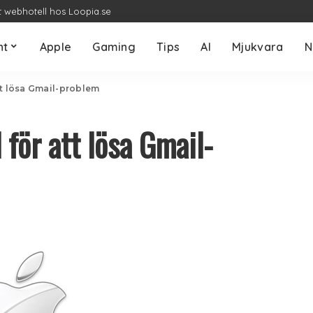
t webhotell hos Loopia.se
nt
Apple
Gaming
Tips
AI
Mjukvara
N
tt lösa Gmail-problem
för att lösa Gmail-