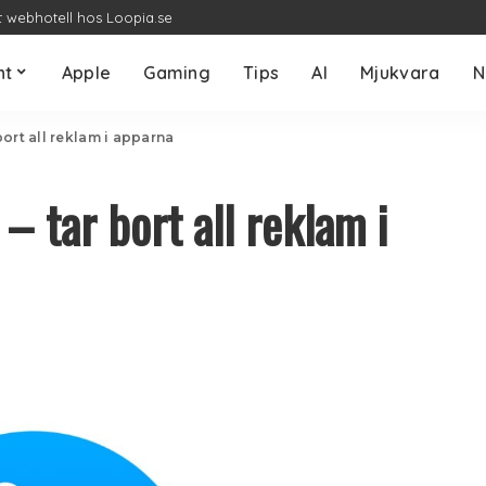
t webhotell hos Loopia.se
nt
Apple
Gaming
Tips
AI
Mjukvara
N
ort all reklam i apparna
– tar bort all reklam i