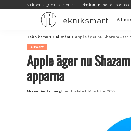
kontakt@tekniksmart.se
Tekniksmart har ett sponsra
Allmä
Tekniksmart
>
Allmänt
>
Apple äger nu Shazam – tar b
Allmänt
Apple äger nu Shazam 
apparna
Mikael Anderberg
Last Updated: 14 oktober 2022
Posted
by