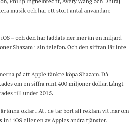
on, Philip Inghelbrecht, Avery Wang och Dhiraj
iera musik och har ett stort antal användare
iOS – och den har laddats ner mer än en miljard
ner Shazam i sin telefon. Och den siffran lär inte
onerna på att Apple tänkte köpa Shazam. Då
ades om en siffra runt 400 miljoner dollar. Långt
ades till under 2015.
r ännu oklart. Att de tar bort all reklam vittnar om
s in i iOS eller en av Apples andra tjänster.