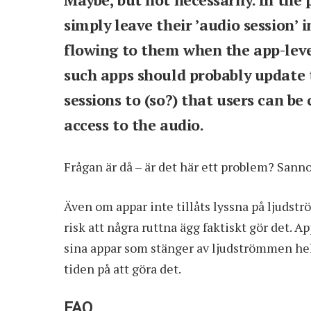
Maybe, but not necessarily. In the
simply leave their ’audio session’ 
flowing to them when the app-leve
such apps should probably update 
sessions to (so?) that users can be
access to the audio.
Frågan är då – är det här ett problem? Sanno
Även om appar inte tillåts lyssna på ljudst
risk att några ruttna ägg faktiskt gör det. Ap
sina appar som stänger av ljudströmmen hel
tiden på att göra det.
FAQ