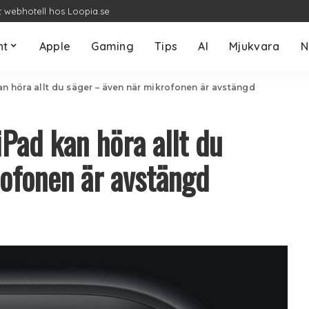
t webhotell hos Loopia.se
nt
Apple
Gaming
Tips
AI
Mjukvara
N
an höra allt du säger – även när mikrofonen är avstängd
iPad kan höra allt du
ofonen är avstängd