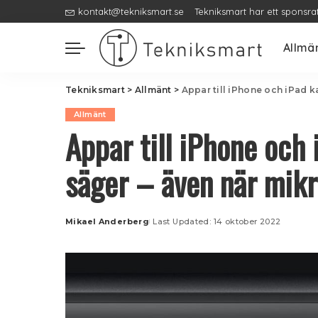
kontakt@tekniksmart.se
Tekniksmart har ett sponsra
Allmä
Tekniksmart
>
Allmänt
>
Appar till iPhone och iPad k
Allmänt
Appar till iPhone och 
säger – även när mikr
Mikael Anderberg
Last Updated: 14 oktober 2022
Posted
by