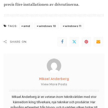
precis före installationen av drivrutinerna.
amd
windows 10
windows 11
TAGS:
SHARE ON
Mikael Anderberg
View More Posts
Mikael Anderberg är en veteran inom teknikvärlden med stor
kännedom kring tillverkare, nya tekniker och produkter. Har
mångårig erfarenhet från blogg- och it-världen vilken bidrar till