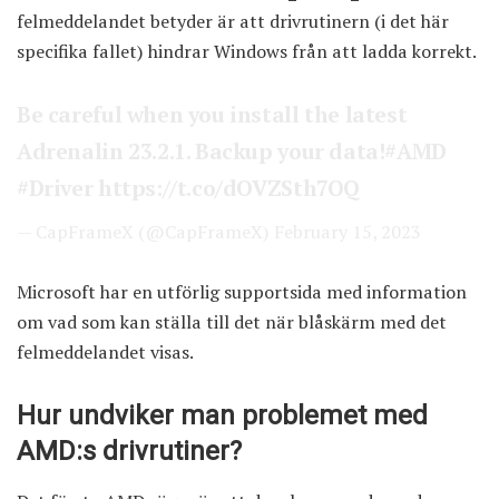
felmeddelandet betyder är att drivrutinern (i det här
specifika fallet) hindrar Windows från att ladda korrekt.
Be careful when you install the latest
Adrenalin 23.2.1. Backup your data!
#AMD
#Driver
https://t.co/dOVZSth7OQ
— CapFrameX (@CapFrameX)
February 15, 2023
Microsoft har en
utförlig supportsida
med information
om vad som kan ställa till det när blåskärm med det
felmeddelandet visas.
Hur undviker man problemet med
AMD:s drivrutiner?