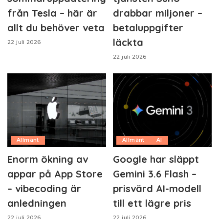
från Tesla – här är
drabbar miljoner –
allt du behöver veta
betaluppgifter
läckta
22 juli 2026
22 juli 2026
Allmänt
Allmänt
AI
Enorm ökning av
Google har släppt
appar på App Store
Gemini 3.6 Flash –
– vibecoding är
prisvärd AI-modell
anledningen
till ett lägre pris
22 juli 2026
22 juli 2026