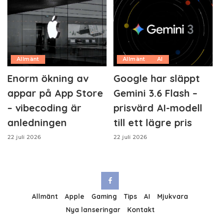
Allmänt
Allmänt
AI
Enorm ökning av
Google har släppt
appar på App Store
Gemini 3.6 Flash –
– vibecoding är
prisvärd AI-modell
anledningen
till ett lägre pris
22 juli 2026
22 juli 2026
Allmänt
Apple
Gaming
Tips
AI
Mjukvara
Nya lanseringar
Kontakt