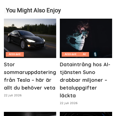
You Might Also Enjoy
Allmänt
Allmänt
AI
Stor
Dataintrång hos AI-
sommaruppdatering
tjänsten Suno
från Tesla – här är
drabbar miljoner –
allt du behöver veta
betaluppgifter
läckta
22 juli 2026
22 juli 2026