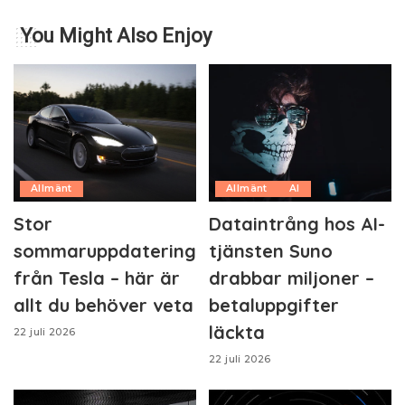
You Might Also Enjoy
Allmänt
Allmänt
AI
Stor
Dataintrång hos AI-
sommaruppdatering
tjänsten Suno
från Tesla – här är
drabbar miljoner –
allt du behöver veta
betaluppgifter
läckta
22 juli 2026
22 juli 2026