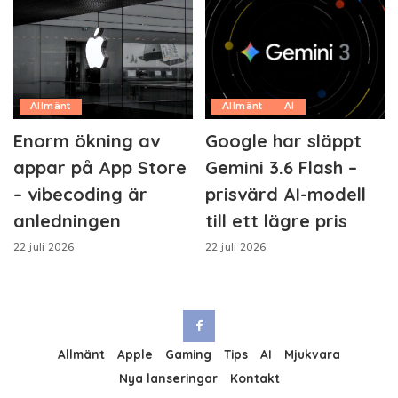
Allmänt
Allmänt
AI
Enorm ökning av
Google har släppt
appar på App Store
Gemini 3.6 Flash –
– vibecoding är
prisvärd AI-modell
anledningen
till ett lägre pris
22 juli 2026
22 juli 2026
Allmänt
Apple
Gaming
Tips
AI
Mjukvara
Nya lanseringar
Kontakt