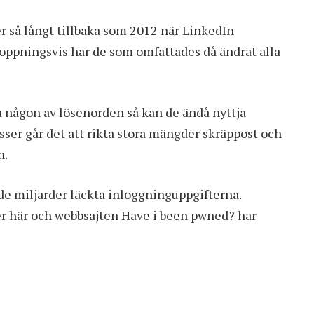
r så långt tillbaka som 2012 när LinkedIn
hoppningsvis har de som omfattades då ändrat alla
 någon av lösenorden så kan de ändå nyttja
ser går det att rikta stora mängder skräppost och
n.
de miljarder läckta inloggninguppgifterna.
er
här
och webbsajten
Have i been pwned?
har