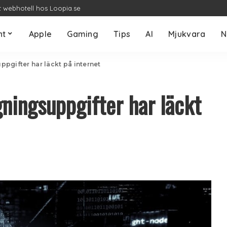
t webhotell hos Loopia.se
nt
Apple
Gaming
Tips
AI
Mjukvara
N
uppgifter har läckt på internet
ggningsuppgifter har läckt