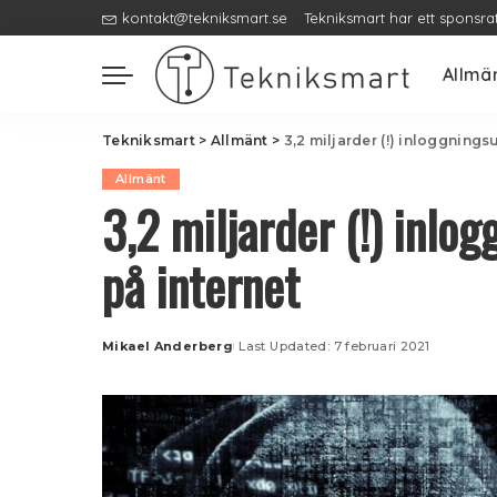
kontakt@tekniksmart.se
Tekniksmart har ett sponsra
Allmä
Tekniksmart
>
Allmänt
>
3,2 miljarder (!) inloggnings
Allmänt
3,2 miljarder (!) inlo
på internet
Mikael Anderberg
Last Updated: 7 februari 2021
Posted
by