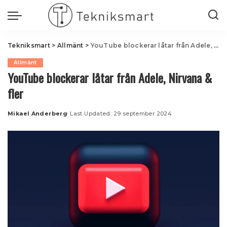
Tekniksmart
>
Allmänt
>
YouTube blockerar låtar från Adele, Nirvana & fler
Allmänt
YouTube blockerar låtar från Adele, Nirvana &
fler
Mikael Anderberg
Last Updated: 29 september 2024
Posted
by