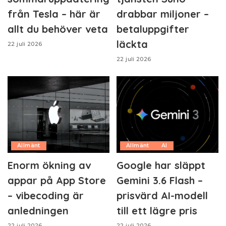
från Tesla – här är
drabbar miljoner –
allt du behöver veta
betaluppgifter
läckta
22 juli 2026
22 juli 2026
Allmänt
Allmänt
AI
Enorm ökning av
Google har släppt
appar på App Store
Gemini 3.6 Flash –
– vibecoding är
prisvärd AI-modell
anledningen
till ett lägre pris
22 juli 2026
22 juli 2026