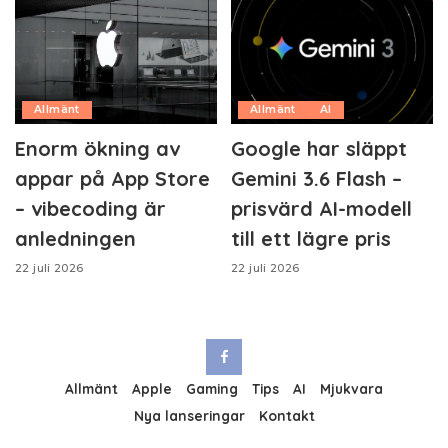
Allmänt
Allmänt
AI
Enorm ökning av
Google har släppt
appar på App Store
Gemini 3.6 Flash –
– vibecoding är
prisvärd AI-modell
anledningen
till ett lägre pris
22 juli 2026
22 juli 2026
Allmänt
Apple
Gaming
Tips
AI
Mjukvara
Nya lanseringar
Kontakt