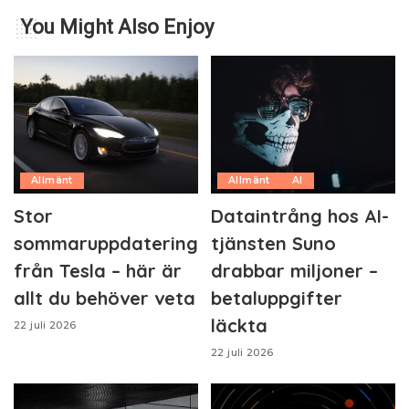
You Might Also Enjoy
Allmänt
Allmänt
AI
Stor
Dataintrång hos AI-
sommaruppdatering
tjänsten Suno
från Tesla – här är
drabbar miljoner –
allt du behöver veta
betaluppgifter
läckta
22 juli 2026
22 juli 2026