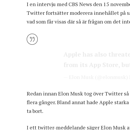
I en intervju med CBS News den 15 novembe
Twitter fortsätter moderera innehållet på 
vad som får visas där så är frågan om det int
Apple has also threat
from its App Store, bu
— Elon Musk (@elonmusk)
Redan innan Elon Musk tog över Twitter så h
flera gånger. Bland annat hade Apple stark
ta bort.
I ett twitter-meddelande säger Elon Musk at