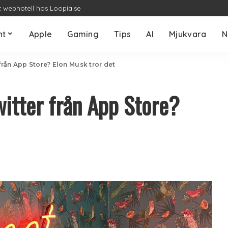
t webhotell hos Loopia.se
nt
Apple
Gaming
Tips
AI
Mjukvara
N
 från App Store? Elon Musk tror det
witter från App Store?