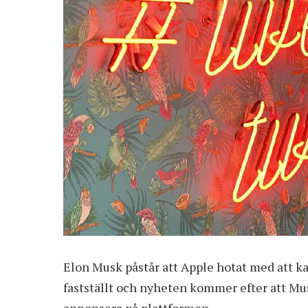
Elon Musk påstår att Apple hotat med att ka
fastställt och nyheten kommer efter att Musi
annonsera på plattformen.