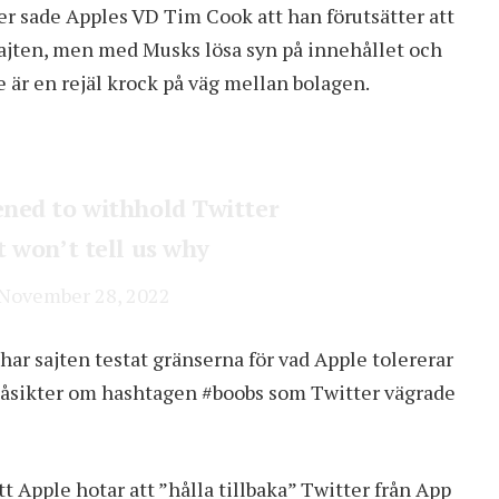
r sade Apples VD Tim Cook att han förutsätter att
sajten, men med Musks lösa syn på innehållet och
e är en rejäl krock på väg mellan bolagen.
ened to withhold Twitter
t won’t tell us why
November 28, 2022
ar sajten testat gränserna för vad Apple tolererar
a åsikter om hashtagen #boobs som Twitter vägrade
t Apple hotar att ”hålla tillbaka” Twitter från App