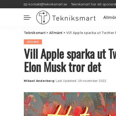
kontakt@tekniksmart.se
Tekniksmart har ett sponsra
Allmä
Tekniksmart
>
Allmänt
>
Vill Apple sparka ut Twitter
Allmänt
Vill Apple sparka ut T
Elon Musk tror det
Mikael Anderberg
Last Updated: 29 november 2022
Posted
by