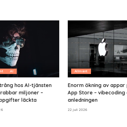
nt
AI
Allmänt
trång hos AI-tjänsten
Enorm ökning av appar
rabbar miljoner –
App Store – vibecoding 
ppgifter läckta
anledningen
26
22 juli 2026