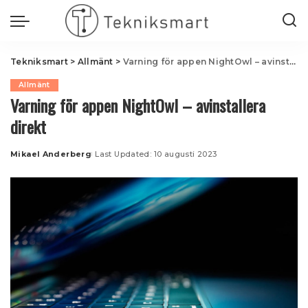
Tekniksmart
>
Allmänt
>
Varning för appen NightOwl – avinstallera direkt
Allmänt
Varning för appen NightOwl – avinstallera
direkt
Mikael Anderberg
Last Updated: 10 augusti 2023
Posted
by