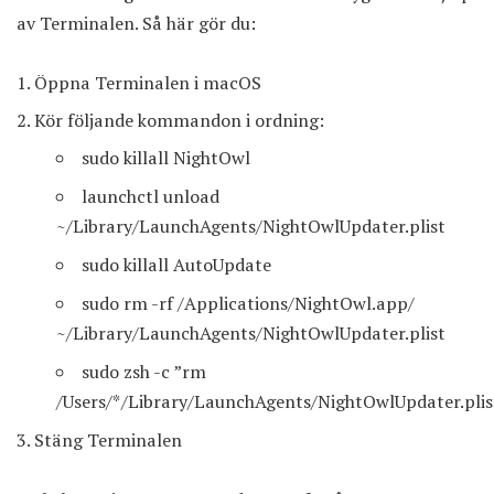
av Terminalen. Så här gör du:
Öppna Terminalen i macOS
Kör följande kommandon i ordning:
sudo killall NightOwl
launchctl unload
~/Library/LaunchAgents/NightOwlUpdater.plist
sudo killall AutoUpdate
sudo rm -rf /Applications/NightOwl.app/
~/Library/LaunchAgents/NightOwlUpdater.plist
sudo zsh -c ”rm
/Users/*/Library/LaunchAgents/NightOwlUpdater.plis
Stäng Terminalen