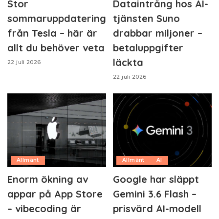
Stor
Dataintrång hos AI-
sommaruppdatering
tjänsten Suno
från Tesla – här är
drabbar miljoner –
allt du behöver veta
betaluppgifter
läckta
22 juli 2026
22 juli 2026
Allmänt
Allmänt
AI
Enorm ökning av
Google har släppt
appar på App Store
Gemini 3.6 Flash –
– vibecoding är
prisvärd AI-modell