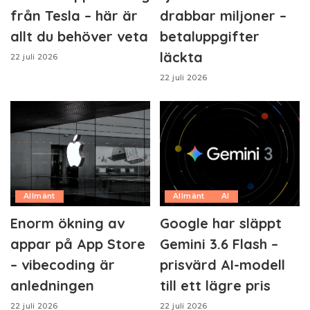
från Tesla – här är
drabbar miljoner –
allt du behöver veta
betaluppgifter
läckta
22 juli 2026
22 juli 2026
Allmänt
Allmänt
AI
Enorm ökning av
Google har släppt
appar på App Store
Gemini 3.6 Flash –
– vibecoding är
prisvärd AI-modell
anledningen
till ett lägre pris
22 juli 2026
22 juli 2026