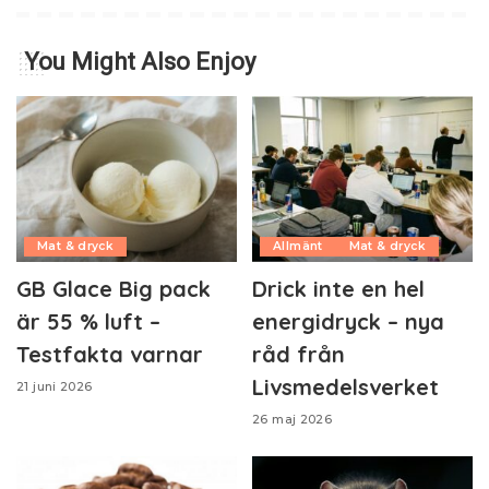
You Might Also Enjoy
Mat & dryck
Allmänt
Mat & dryck
GB Glace Big pack
Drick inte en hel
är 55 % luft –
energidryck – nya
Testfakta varnar
råd från
Livsmedelsverket
21 juni 2026
26 maj 2026