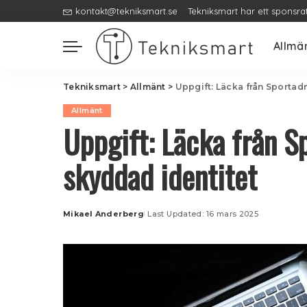
kontakt@tekniksmart.se
Tekniksmart har ett sponsra
Allmä
Tekniksmart
>
Allmänt
>
Uppgift: Läcka från Sportad
Allmänt
Uppgift: Läcka från S
skyddad identitet
Mikael Anderberg
Last Updated: 16 mars 2025
Posted
by