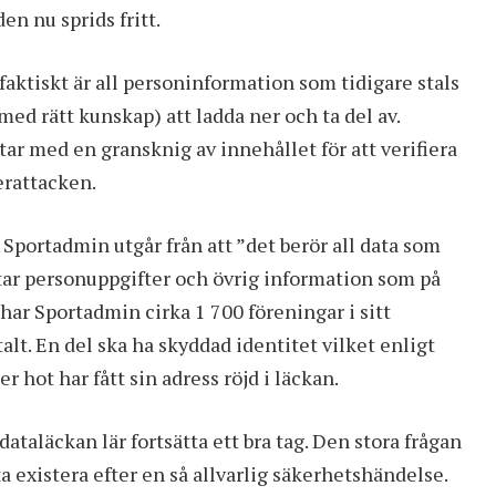
en nu sprids fritt.
 faktiskt är all personinformation som tidigare stals
ed rätt kunskap) att ladda ner och ta del av.
tar med en gransknig av innehållet för att verifiera
erattacken.
 Sportadmin utgår från att ”det berör all data som
ttar personuppgifter och övrig information som på
 har Sportadmin cirka 1 700 föreningar i sitt
t. En del ska ha skyddad identitet vilket enligt
hot har fått sin adress röjd i läckan.
aläckan lär fortsätta ett bra tag. Den stora frågan
 existera efter en så allvarlig säkerhetshändelse.