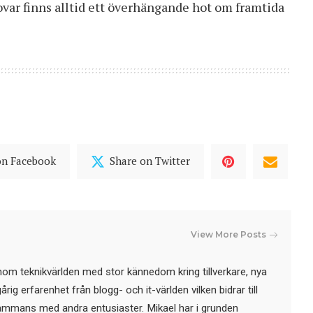
ovar finns alltid ett överhängande hot om framtida
on Facebook
Share on Twitter
View More Posts
nom teknikvärlden med stor kännedom kring tillverkare, nya
ig erfarenhet från blogg- och it-världen vilken bidrar till
sammans med andra entusiaster. Mikael har i grunden