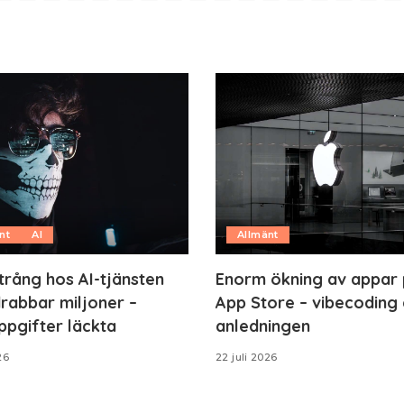
nt
AI
Allmänt
trång hos AI-tjänsten
Enorm ökning av appar
rabbar miljoner –
App Store – vibecoding 
ppgifter läckta
anledningen
26
22 juli 2026