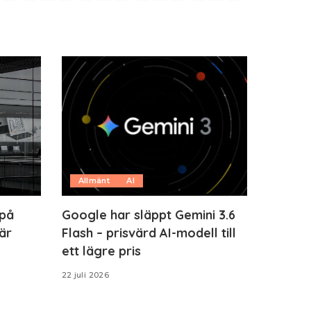
Allmänt
AI
 på
Google har släppt Gemini 3.6
är
Flash – prisvärd AI-modell till
ett lägre pris
22 juli 2026