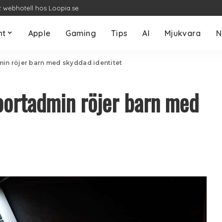
t webhotell hos Loopia.se
nt
Apple
Gaming
Tips
AI
Mjukvara
N
min röjer barn med skyddad identitet
portadmin röjer barn med