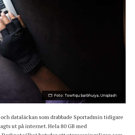
Foto: Towfiqu barbhuiya, Unsplash
 och dataläckan som drabbade Sportadmin
tidigare
lagts ut på internet. Hela 80 GB med
å Darknet vilket betyder att utpressningsligan som