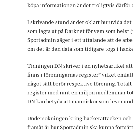
köpa informationen är det troligtvis därför d
I skrivande stund är det oklart huruvida det
som lagts ut på Darknet för vem som helst (m
Sportadmin säger i ett uttalande att de arbe
om det är den data som tidigare togs i hack
Tidningen DN
skriver i en nyhetsartikel
att
finns i föreningarnas register” vilket omfa
något sätt berör respektive förening. Totalt
register med runt en miljon medlemmar total
DN kan betyda att människor som lever under 
Undersökningen kring hackerattacken och dat
framåt är hur Sportadmin ska kunna fortsätta