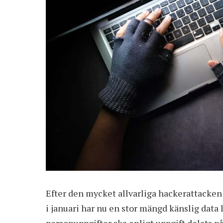
Efter den mycket allvarliga
hackerattacken
i januari har nu en stor mängd känslig data 
personuppgifter ska enligt uppgift delats p