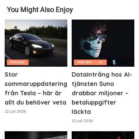
You Might Also Enjoy
Allmänt
Allmänt
AI
Stor
Dataintrång hos AI-
sommaruppdatering
tjänsten Suno
från Tesla – här är
drabbar miljoner –
allt du behöver veta
betaluppgifter
läckta
22 juli 2026
22 juli 2026