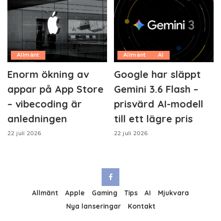
Allmänt
Allmänt
AI
Enorm ökning av
Google har släppt
appar på App Store
Gemini 3.6 Flash –
– vibecoding är
prisvärd AI-modell
anledningen
till ett lägre pris
22 juli 2026
22 juli 2026
Allmänt
Apple
Gaming
Tips
AI
Mjukvara
Nya lanseringar
Kontakt