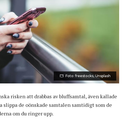
Foto: freestocks, Unsplash
ka risken att drabbas av bluffsamtal, även kallade
ka slippa de oönskade samtalen samtidigt som de
derna om du ringer upp.