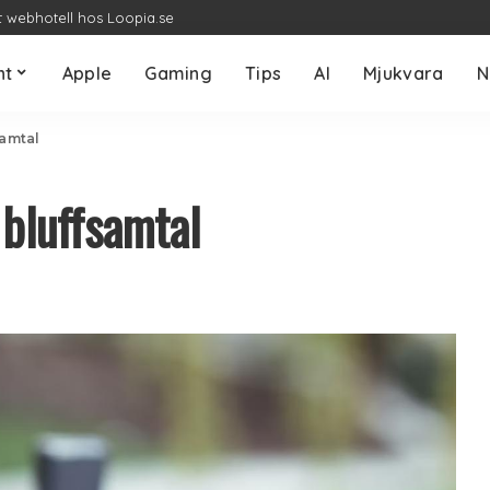
t webhotell hos Loopia.se
nt
Apple
Gaming
Tips
AI
Mjukvara
N
samtal
 bluffsamtal