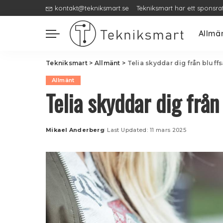
kontakt@tekniksmart.se
Tekniksmart har ett sponsra
Allmä
Tekniksmart
>
Allmänt
>
Telia skyddar dig från bluff
Allmänt
Telia skyddar dig från
Mikael Anderberg
Last Updated: 11 mars 2025
Posted
by