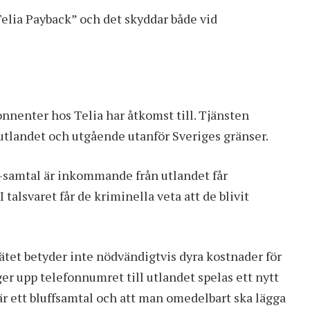
elia Payback” och det skyddar både vid
onnenter hos Telia har åtkomst till. Tjänsten
tlandet och utgående utanför Sveriges gränser.
-samtal är inkommande från utlandet får
I talsvaret får de kriminella veta att de blivit
ätet betyder inte nödvändigtvis dyra kostnader för
r upp telefonnumret till utlandet spelas ett nytt
 är ett bluffsamtal och att man omedelbart ska lägga