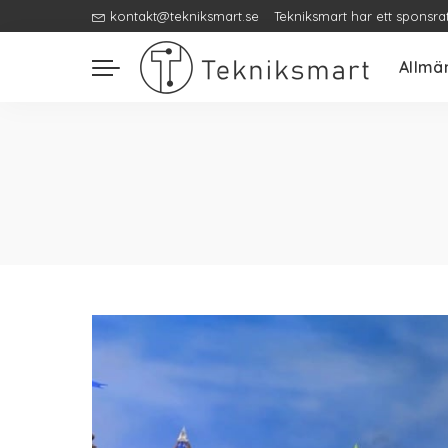
kontakt@tekniksmart.se
Tekniksmart har ett sponsra
Allmä