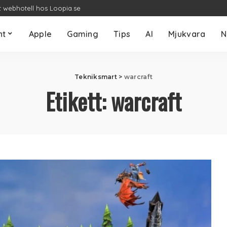
t webhotell hos Loopia.se
nt
Apple
Gaming
Tips
AI
Mjukvara
N
Tekniksmart
>
warcraft
Etikett:
warcraft