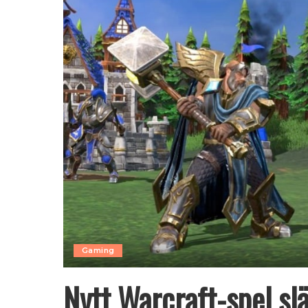
Gaming
Nytt Warcraft-spel slä