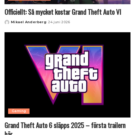
Officiellt: Så mycket kostar Grand Theft Auto VI
Mikael Anderberg
24 juni 2026
Posted
by
Gaming
Grand Theft Auto 6 släpps 2025 – första trailern
här