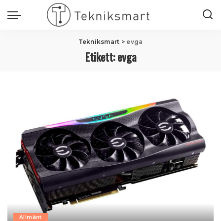
Tekniksmart
>
evga
Etikett:
evga
Allmänt