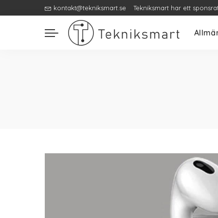
kontakt@tekniksmart.se
Tekniksmart har ett sponsra
Allmä