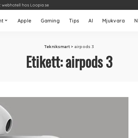
t webhotell hos Loopia.se
nt
Apple
Gaming
Tips
AI
Mjukvara
N
Tekniksmart
>
airpods 3
Etikett:
airpods 3