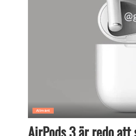
Allmänt
AirPods 3 är redo att