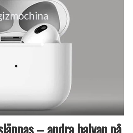
 släppas – andra halvan på