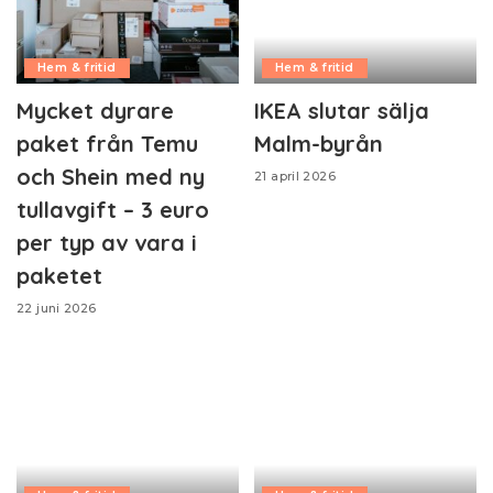
Hem & fritid
Hem & fritid
Mycket dyrare
IKEA slutar sälja
paket från Temu
Malm-byrån
och Shein med ny
21 april 2026
tullavgift – 3 euro
per typ av vara i
paketet
22 juni 2026