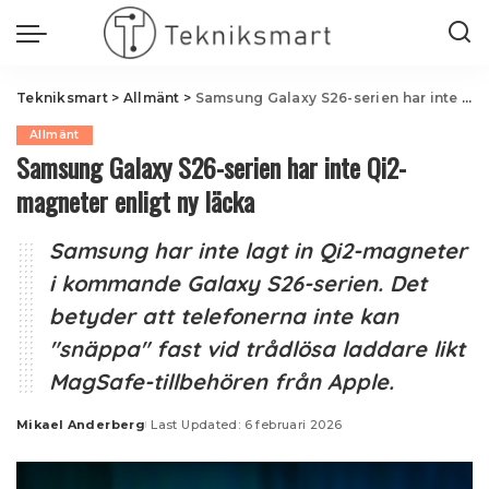
Tekniksmart
>
Allmänt
>
Samsung Galaxy S26-serien har inte Qi2-magneter enligt ny läcka
Allmänt
Samsung Galaxy S26-serien har inte Qi2-
magneter enligt ny läcka
Samsung har inte lagt in Qi2-magneter
i kommande Galaxy S26-serien. Det
betyder att telefonerna inte kan
"snäppa" fast vid trådlösa laddare likt
MagSafe-tillbehören från Apple.
Mikael Anderberg
Last Updated: 6 februari 2026
Posted
by