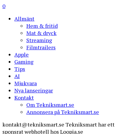
0
Allmänt
Hem & fritid
Mat & dryck
Streaming
Filmtrailers
Apple
Gaming
Tips
AI
Mjukvara
Nya lanseringar
Kontakt
Om Tekniksmart.se
Annonsera på Tekniksmart.se
kontakt@tekniksmart.se
Tekniksmart har ett
sponsrat webhotell hos Loopia.se