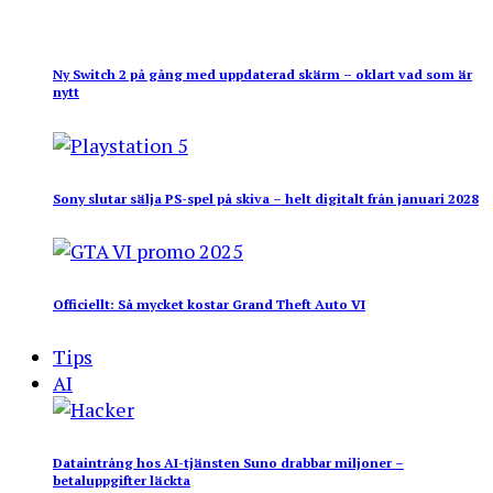
Ny Switch 2 på gång med uppdaterad skärm – oklart vad som är
nytt
Sony slutar sälja PS-spel på skiva – helt digitalt från januari 2028
Officiellt: Så mycket kostar Grand Theft Auto VI
Tips
AI
Dataintrång hos AI-tjänsten Suno drabbar miljoner –
betaluppgifter läckta