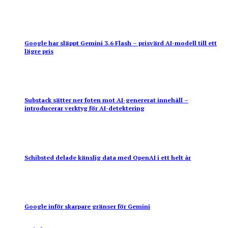
Google har släppt Gemini 3.6 Flash – prisvärd AI-modell till ett
lägre pris
Substack sätter ner foten mot AI-genererat innehåll –
introducerar verktyg för AI-detektering
Schibsted delade känslig data med OpenAI i ett helt år
Google inför skarpare gränser för Gemini