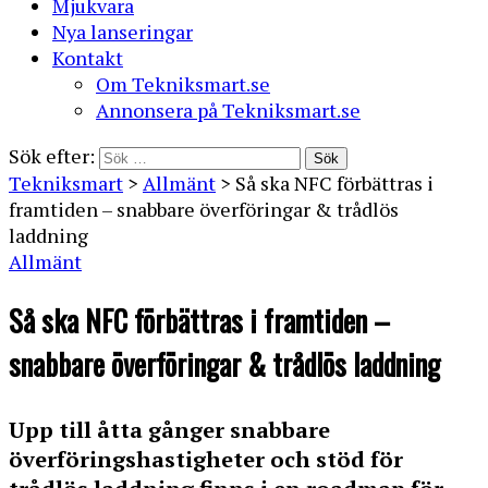
Mjukvara
Nya lanseringar
Kontakt
Om Tekniksmart.se
Annonsera på Tekniksmart.se
Sök efter:
Tekniksmart
>
Allmänt
>
Så ska NFC förbättras i
framtiden – snabbare överföringar & trådlös
laddning
Allmänt
Så ska NFC förbättras i framtiden –
snabbare överföringar & trådlös laddning
Upp till åtta gånger snabbare
överföringshastigheter och stöd för