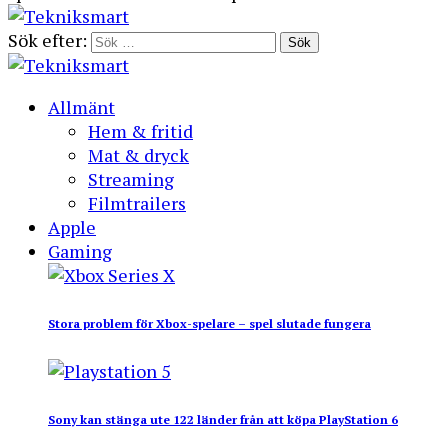
Sök efter:
Allmänt
Hem & fritid
Mat & dryck
Streaming
Filmtrailers
Apple
Gaming
Stora problem för Xbox-spelare – spel slutade fungera
Sony kan stänga ute 122 länder från att köpa PlayStation 6