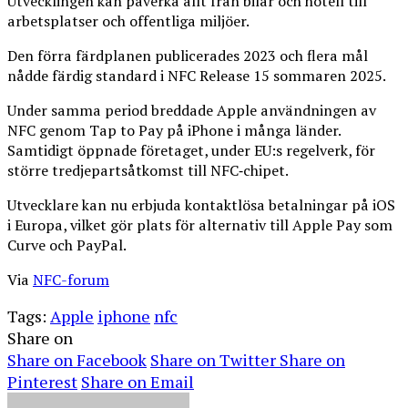
Utvecklingen kan påverka allt från bilar och hotell till
arbetsplatser och offentliga miljöer.
Den förra färdplanen publicerades 2023 och flera mål
nådde färdig standard i NFC Release 15 sommaren 2025.
Under samma period breddade Apple användningen av
NFC genom Tap to Pay på iPhone i många länder.
Samtidigt öppnade företaget, under EU:s regelverk, för
större tredjepartsåtkomst till NFC‑chipet.
Utvecklare kan nu erbjuda kontaktlösa betalningar på iOS
i Europa, vilket gör plats för alternativ till Apple Pay som
Curve och PayPal.
Via
NFC-forum
Tags:
Apple
iphone
nfc
Share on
Share on Facebook
Share on Twitter
Share on
Pinterest
Share on Email