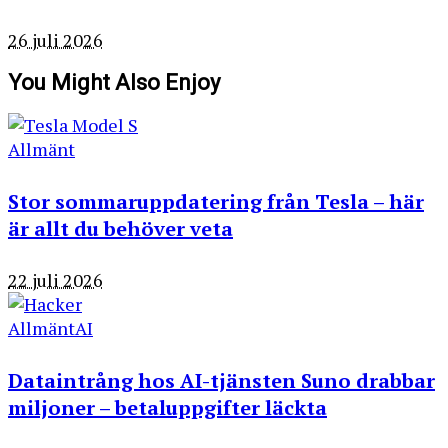
26 juli 2026
You Might Also Enjoy
Allmänt
Stor sommaruppdatering från Tesla – här
är allt du behöver veta
22 juli 2026
Allmänt
AI
Dataintrång hos AI-tjänsten Suno drabbar
miljoner – betaluppgifter läckta