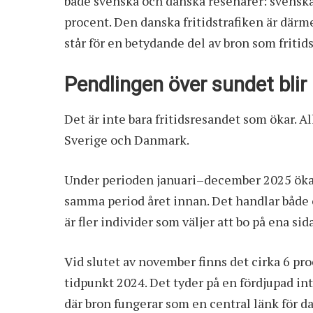
både svenska och danska resenärer: svenska
procent. Den danska fritidstrafiken är därm
står för en betydande del av bron som friti
Pendlingen över sundet blir 
Det är inte bara fritidsresandet som ökar. A
Sverige och Danmark.
Under perioden januari–december 2025 öka
samma period året innan. Det handlar både o
är fler individer som väljer att bo på ena si
Vid slutet av november finns det cirka 6 pr
tidpunkt 2024. Det tyder på en fördjupad i
där bron fungerar som en central länk för dag