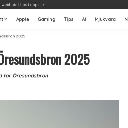
t webhotell hos Loopia.se
nt
Apple
Gaming
Tips
AI
Mjukvara
N
ndsbron 2025
 Öresundsbron 2025
rd för Öresundsbron