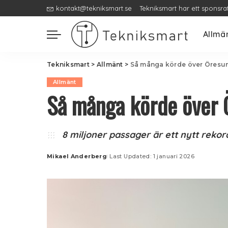
kontakt@tekniksmart.se
Tekniksmart har ett sponsra
Allmä
Tekniksmart
>
Allmänt
>
Så många körde över Öresu
Allmänt
Så många körde över
8 miljoner passager är ett nytt reko
Mikael Anderberg
Last Updated: 1 januari 2026
Posted
by