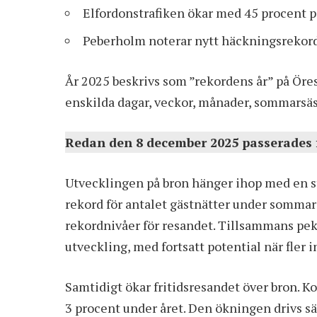
Elfordonstrafiken ökar med 45 procent på
Peberholm noterar nytt häckningsrekord
År 2025 beskrivs som ”rekordens år” på Öre
enskilda dagar, veckor, månader, sommarsäso
Redan den 8 december 2025 passerades f
Utvecklingen på bron hänger ihop med en st
rekord för antalet gästnätter under somma
rekordnivåer för resandet. Tillsammans peka
utveckling, med fortsatt potential när fler i
Samtidigt ökar fritidsresandet över bron. Ko
3 procent under året. Den ökningen drivs särs