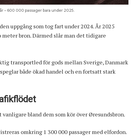
ör år – 600 000 passager bara under 2025.
 den uppgång som tog fart under 2024. År 2025
io meter bron. Därmed slår man det tidigare
iktig transportled för gods mellan Sverige, Danmark
n speglar både ökad handel och en fortsatt stark
rafikflödet
abbt vanligare bland dem som kör över Øresundsbron.
streras omkring 1 300 000 passager med elfordon.