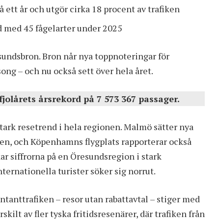
 ett år och utgör cirka 18 procent av trafiken
 med 45 fågelarter under 2025
sundsbron. Bron når nya toppnoteringar för
ng – och nu också sett över hela året.
jolårets årsrekord på 7 573 367 passager.
ark resetrend i hela regionen. Malmö sätter nya
ren, och Köpenhamns flygplats rapporterar också
r siffrorna på en Öresundsregion i stark
nternationella turister söker sig norrut.
ntanttrafiken – resor utan rabattavtal – stiger med
kilt av fler tyska fritidsresenärer, där trafiken från