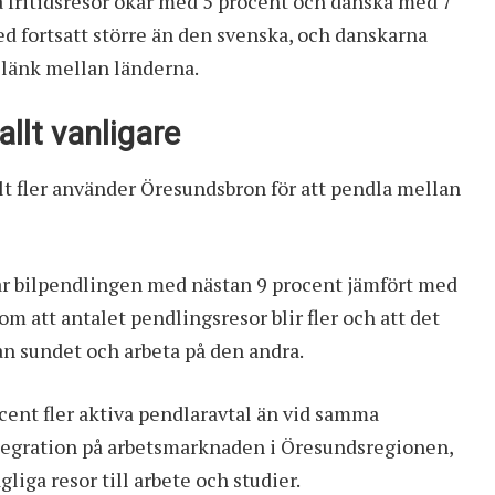
 fritidsresor ökar med 5 procent och danska med 7
ed fortsatt större än den svenska, och danskarna
dslänk mellan länderna.
allt vanligare
llt fler använder Öresundsbron för att pendla mellan
r bilpendlingen med nästan 9 procent jämfört med
m att antalet pendlingsresor blir fler och att det
dan sundet och arbeta på den andra.
ocent fler aktiva pendlaravtal än vid samma
ntegration på arbetsmarknaden i Öresundsregionen,
liga resor till arbete och studier.