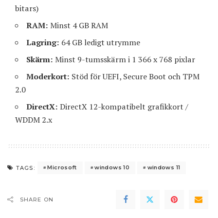
bitars)
RAM:
Minst 4 GB RAM
Lagring:
64 GB ledigt utrymme
Skärm:
Minst 9-tumsskärm i 1 366 x 768 pixlar
Moderkort:
Stöd för UEFI, Secure Boot och TPM
2.0
DirectX:
DirectX 12-kompatibelt grafikkort /
WDDM 2.x
Microsoft
windows 10
windows 11
TAGS:
SHARE ON