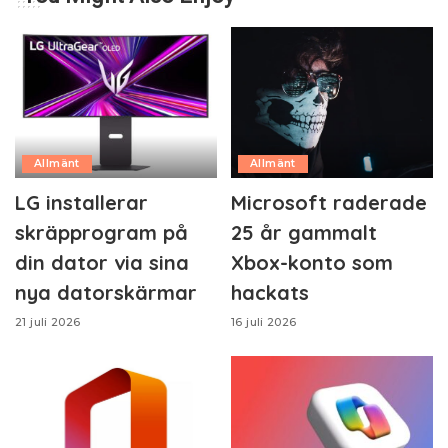
Allmänt
Allmänt
LG installerar
Microsoft raderade
skräpprogram på
25 år gammalt
din dator via sina
Xbox-konto som
nya datorskärmar
hackats
21 juli 2026
16 juli 2026