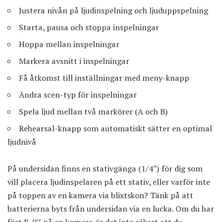
Justera nivån på ljudinspelning och ljuduppspelning
Starta, pausa och stoppa inspelningar
Hoppa mellan inspelningar
Markera avsnitt i inspelningar
Få åtkomst till inställningar med meny-knapp
Ändra scen-typ för inspelningar
Spela ljud mellan två markörer (A och B)
Rehearsal-knapp som automatiskt sätter en optimal
ljudnivå
På undersidan finns en stativgänga (1/4″) för dig som
vill placera ljudinspelaren på ett stativ, eller varför inte
på toppen av en kamera via blixtskon? Tänk på att
batterierna byts från undersidan via en lucka. Om du har
fäst R-07 på en kamera är det inte säkert att du