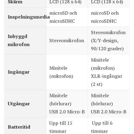
Skärm
LCD (128 x 64)
LCD (128 x 64)
microSD och
microSD och
Inspelningsmedia
microSDHC
microSDHC
Stereomikrofon
Inbyggd
Stereomikrofon
(X/Y-design,
mikrofon
90/120 grader)
Minitele
Minitele
(mikrofon)
Ingångar
(mikrofon)
XLR-ingångar
(2 st)
Minitele
Minitele
Utgångar
(hörlurar)
(hörlurar)
USB 2.0 Micro-B
USB 2.0 Micro-B
Upp till 15
Upp till 6
Batteritid
timmar
timmar