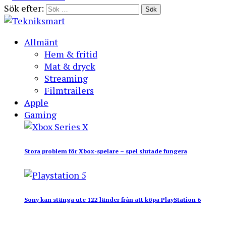
Sök efter:
Allmänt
Hem & fritid
Mat & dryck
Streaming
Filmtrailers
Apple
Gaming
Stora problem för Xbox-spelare – spel slutade fungera
Sony kan stänga ute 122 länder från att köpa PlayStation 6