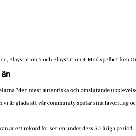
 One, Playstation 5 och Playstation 4. Med spelbutiken O
 än
e spelarna ”den mest autentiska och omslutande upplevel
h vi är glada att vår community spelar sina favoritlag o
kan är ett rekord för serien under dess 30-åriga period.