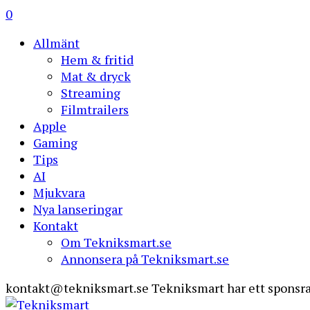
0
Allmänt
Hem & fritid
Mat & dryck
Streaming
Filmtrailers
Apple
Gaming
Tips
AI
Mjukvara
Nya lanseringar
Kontakt
Om Tekniksmart.se
Annonsera på Tekniksmart.se
kontakt@tekniksmart.se
Tekniksmart har ett sponsra