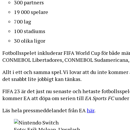
300 partners
19 000 spelare
700 lag
100 stadiums
30 olika ligor
Fotbollsspelet inkluderar FIFA World Cup för både 
CONMEBOL Libertadores, CONMEBOL Sudamericana, Pre
Allt i ett och samma spel. Vi lovar att du inte kommer a
det snabbt lite jobbigt kan tänkas.
FIFA 23 är det just nu senaste och hetaste fotbollsspe
kommer EA att döpa om serien till
EA Sports FC
under 
Läs hela pressmeddelandet från EA
här
.
Foto: Erik Mclean, Unsplash