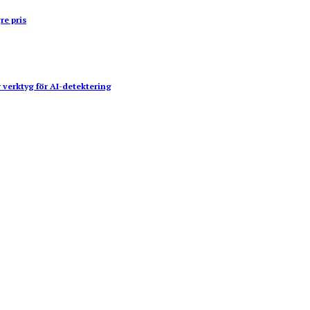
re pris
 verktyg för AI-detektering