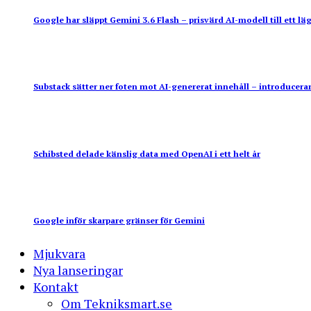
Google har släppt Gemini 3.6 Flash – prisvärd AI-modell till ett läg
Substack sätter ner foten mot AI-genererat innehåll – introducerar
Schibsted delade känslig data med OpenAI i ett helt år
Google inför skarpare gränser för Gemini
Mjukvara
Nya lanseringar
Kontakt
Om Tekniksmart.se