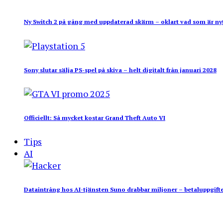
Ny Switch 2 på gång med uppdaterad skärm – oklart vad som är ny
Sony slutar sälja PS-spel på skiva – helt digitalt från januari 2028
Officiellt: Så mycket kostar Grand Theft Auto VI
Tips
AI
Dataintrång hos AI-tjänsten Suno drabbar miljoner – betaluppgifte