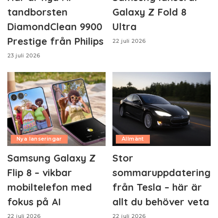
tandborsten
Galaxy Z Fold 8
DiamondClean 9900
Ultra
Prestige från Philips
22 juli 2026
23 juli 2026
Nya lanseringar
Allmänt
Samsung Galaxy Z
Stor
Flip 8 – vikbar
sommaruppdatering
mobiltelefon med
från Tesla – här är
fokus på AI
allt du behöver veta
22 juli 2026
22 juli 2026