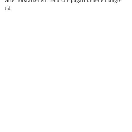
vilket förstärker en trend som pågått under en längre
tid.