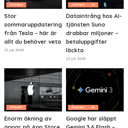
Allmänt
Allmänt
AI
Stor
Dataintrång hos AI-
sommaruppdatering
tjänsten Suno
från Tesla – här är
drabbar miljoner –
allt du behöver veta
betaluppgifter
läckta
22 juli 2026
22 juli 2026
Allmänt
Allmänt
AI
Enorm ökning av
Google har släppt
appar på App Store
Gemini 3.6 Flash –