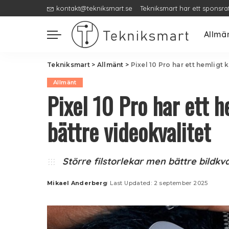
kontakt@tekniksmart.se
Tekniksmart har ett sponsra
Allmä
Tekniksmart
>
Allmänt
>
Pixel 10 Pro har ett hemligt 
Allmänt
Pixel 10 Pro har ett h
bättre videokvalitet
Större filstorlekar men bättre bildkva
Mikael Anderberg
Last Updated: 2 september 2025
Posted
by