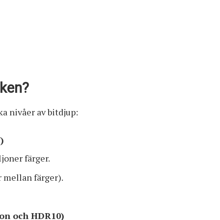
iken?
ka nivåer av bitdjup:
)
joner färger.
 mellan färger).
sion och HDR10)