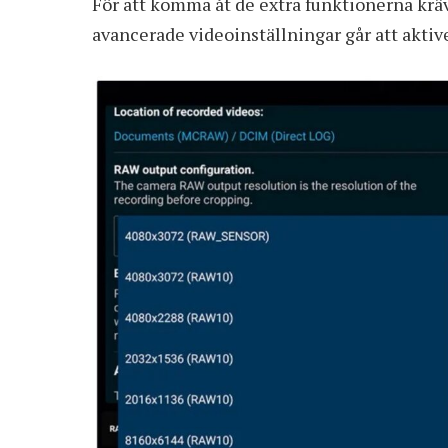
För att komma åt de extra funktionerna krä
avancerade videoinställningar går att aktiv