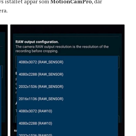
vs istället appar som
MotionCamPro
, där
era.