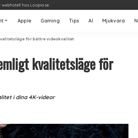
t webhotell hos Loopia.se
nt
Apple
Gaming
Tips
AI
Mjukvara
N
kvalitetsläge för bättre videokvalitet
emligt kvalitetsläge för
litet i dina 4K-videor