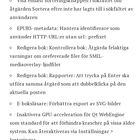
Visa endast sorteringsknappen i sökfältet om
åtgärden Sortera efter inte har lagts till i sökfältet av
användaren
EPUB3-metadata: Hantera identifierare som
använder HTTP-URL:er utan url:-prefixet
Redigera bok: Kontrollera bok: Åtgärda felaktiga
varningar om orefererade filer för SMIL-
mediaoverlay-ljudfiler
Redigera bok: Rapporter: Att trycka på Enter ska
utföra samma åtgärd som att dubbelklicka på den
aktuella posten
E-boksläsare: Förbättra export av SVG-bilder
Inaktivera GPU-acceleration för Qt WebEngine
som standard för att förhindra krascher på vissa äldre
system. Kan återaktiveras via Inställningar >
Justeringar