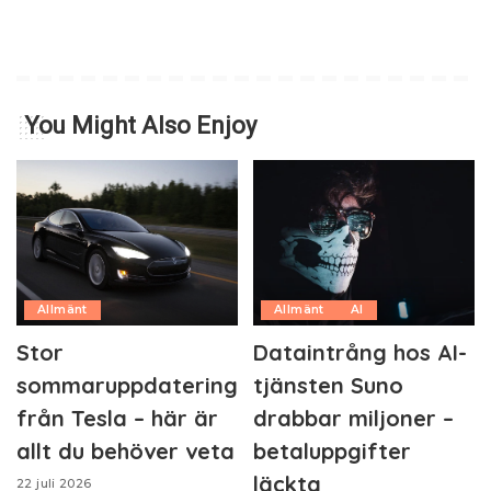
You Might Also Enjoy
Allmänt
Allmänt
AI
Stor
Dataintrång hos AI-
sommaruppdatering
tjänsten Suno
från Tesla – här är
drabbar miljoner –
allt du behöver veta
betaluppgifter
läckta
22 juli 2026