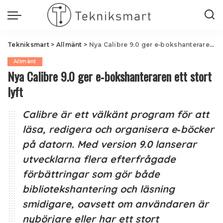
Tekniksmart
>
Allmänt
>
Nya Calibre 9.0 ger e‑bokshanteraren ett stort lyft
Allmänt
Nya Calibre 9.0 ger e‑bokshanteraren ett stort
lyft
Calibre är ett välkänt program för att
läsa, redigera och organisera e‑böcker
på datorn. Med version 9.0 lanserar
utvecklarna flera efterfrågade
förbättringar som gör både
bibliotekshantering och läsning
smidigare, oavsett om användaren är
nybörjare eller har ett stort