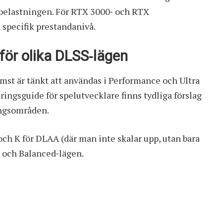
 belastningen. För RTX 3000‑ och RTX
 specifik prestandanivå.
ör olika DLSS‑lägen
ämst är tänkt att användas i Performance och Ultra
ingsguide för spelutvecklare finns tydliga förslag
ingsområden.
h K för DLAA (där man inte skalar upp, utan bara
‑ och Balanced‑lägen.