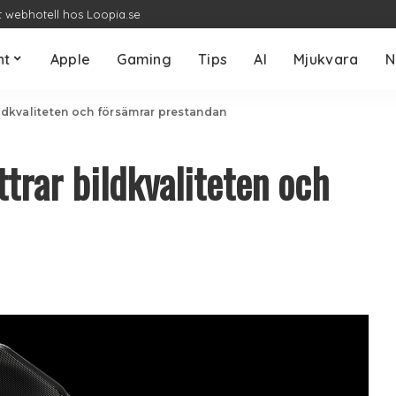
t webhotell hos Loopia.se
nt
Apple
Gaming
Tips
AI
Mjukvara
N
ildkvaliteten och försämrar prestandan
trar bildkvaliteten och