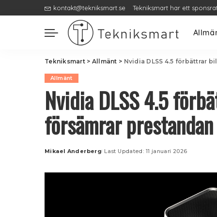
kontakt@tekniksmart.se
Tekniksmart har ett sponsra
Allmä
Tekniksmart
>
Allmänt
>
Nvidia DLSS 4.5 förbättrar b
Allmänt
Nvidia DLSS 4.5 förbät
försämrar prestandan
Mikael Anderberg
Last Updated: 11 januari 2026
Posted
by