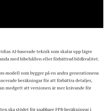
dias AI‑baserade teknik som skalar upp lägre
tanda med bibehållen eller förbättrad bildkvalitet.
ion‑modell som bygger på en andra generationens
cerade beräkningar för att förbättra detaljer,
edan medgett att versionen är mer krävande för
en ska stödet för snabbare FP8‑beräkningar i