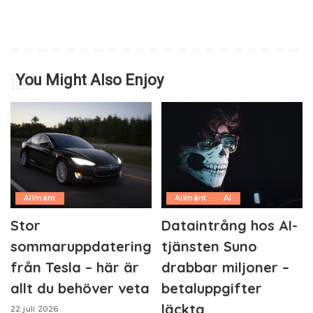
You Might Also Enjoy
Allmänt
Allmänt
AI
Stor
Dataintrång hos AI-
sommaruppdatering
tjänsten Suno
från Tesla – här är
drabbar miljoner –
allt du behöver veta
betaluppgifter
läckta
22 juli 2026