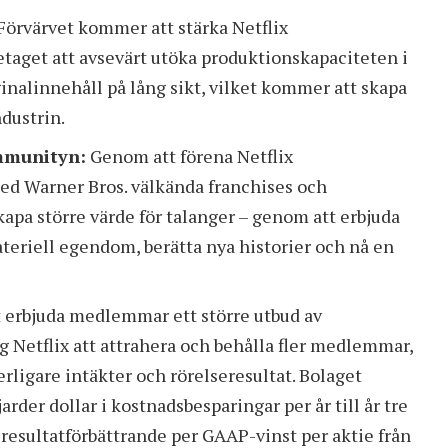
Förvärvet kommer att stärka Netflix
retaget att avsevärt utöka produktionskapaciteten i
ginalinnehåll på lång sikt, vilket kommer att skapa
ndustrin.
ommunityn:
Genom att förena Netflix
d Warner Bros. välkända franchises och
apa större värde för talanger – genom att erbjuda
teriell egendom, berätta nya historier och nå en
erbjuda medlemmar ett större utbud av
ig Netflix att attrahera och behålla fler medlemmar,
ligare intäkter och rörelseresultat. Bolaget
rder dollar i kostnadsbesparingar per år till år tre
 resultatförbättrande per GAAP-vinst per aktie från