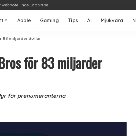
t webhotell hos Loopia.se
nt
Apple
Gaming
Tips
AI
Mjukvara
N
r 83 miljarder dollar
Bros för 83 miljarder
dyr för prenumeranterna