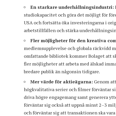
En starkare underhållningsindustri:
studiokapacitet och göra det möjligt för fö
USA och fortsätta öka investeringarna i ori
arbetstillfällen och stärka underhållningsi
Fler möjligheter för den kreativa c
medlemsupplevelse och globala räckvidd me
omfattande bibliotek kommer Bolaget att sk
fler möjligheter att arbeta med älskad imma
bredare publik än någonsin tidigare.
Mer värde för aktieägarna:
Genom att 
högkvalitativa serier och filmer förväntar s
driva högre engagemang samt generera ytter
förväntar sig också att uppnå minst 2–3 milja
och förväntar sig att transaktionen ska vara