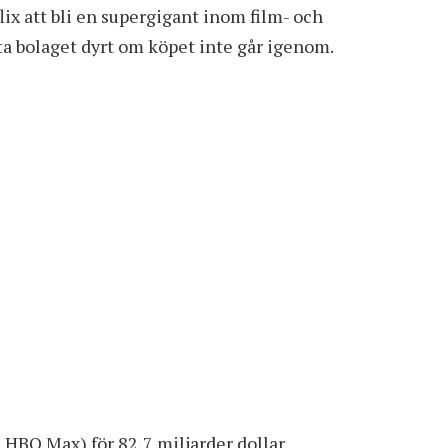
ix att bli en supergigant inom film- och
a bolaget dyrt om köpet inte går igenom.
 HBO Max) för 82,7 miljarder dollar.