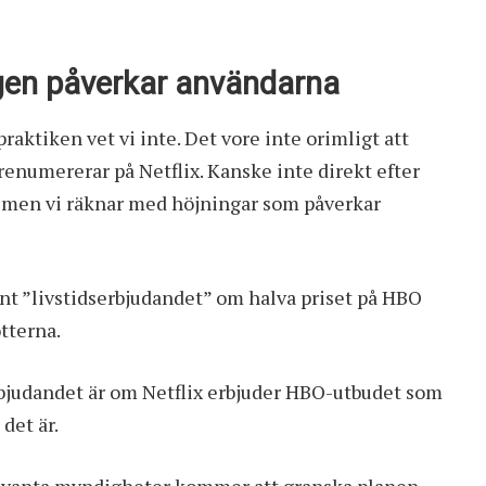
en påverkar användarna
ktiken vet vi inte. Det vore inte orimligt att
renumererar på Netflix. Kanske inte direkt efter
, men vi räknar med höjningar som påverkar
nt ”livstidserbjudandet” om halva priset på HBO
tterna.
erbjudandet är om Netflix erbjuder HBO-utbudet som
 det är.
elevanta myndigheter kommer att granska planen