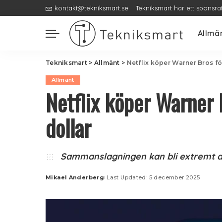
kontakt@tekniksmart.se
Tekniksmart har ett sponsra
Allmä
Tekniksmart
>
Allmänt
>
Netflix köper Warner Bros fö
Allmänt
Netflix köper Warner 
dollar
Sammanslagningen kan bli extremt 
Mikael Anderberg
Last Updated: 5 december 2025
Posted
by