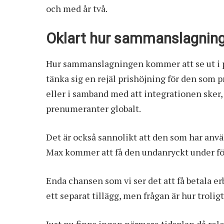
och med år två.
Oklart hur sammanslagning
Hur sammanslagningen kommer att se ut i pra
tänka sig en rejäl prishöjning för den som p
eller i samband med att integrationen sker
prenumeranter globalt.
Det är också sannolikt att den som har anvä
Max kommer att få den undanryckt under fö
Enda chansen som vi ser det att få betala 
ett separat tillägg, men frågan är hur troligt
Just nu finns ingen närmare tidsplan då r