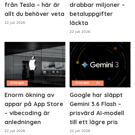
från Tesla – här är
drabbar miljoner –
allt du behöver veta
betaluppgifter
läckta
22 juli 2026
22 juli 2026
Allmänt
Allmänt
AI
Enorm ökning av
Google har släppt
appar på App Store
Gemini 3.6 Flash –
– vibecoding är
prisvärd AI-modell
anledningen
till ett lägre pris
22 juli 2026
22 juli 2026