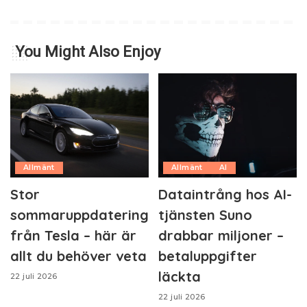
You Might Also Enjoy
Allmänt
Allmänt
AI
Stor
Dataintrång hos AI-
sommaruppdatering
tjänsten Suno
från Tesla – här är
drabbar miljoner –
allt du behöver veta
betaluppgifter
läckta
22 juli 2026
22 juli 2026