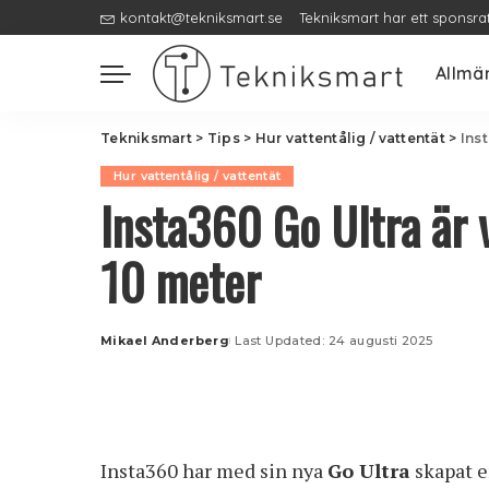
kontakt@tekniksmart.se
Tekniksmart har ett sponsra
Allmä
Tekniksmart
>
Tips
>
Hur vattentålig / vattentät
>
Inst
Hur vattentålig / vattentät
Insta360 Go Ultra är v
10 meter
Mikael Anderberg
Last Updated: 24 augusti 2025
Posted
by
Insta360 har med sin nya
Go Ultra
skapat e