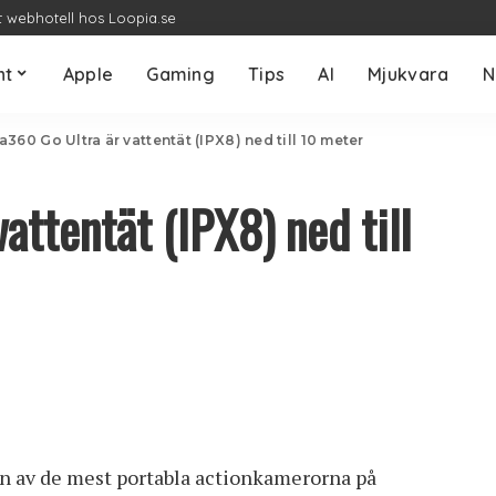
t webhotell hos Loopia.se
nt
Apple
Gaming
Tips
AI
Mjukvara
N
a360 Go Ultra är vattentät (IPX8) ned till 10 meter
attentät (IPX8) ned till
n av de mest portabla actionkamerorna på