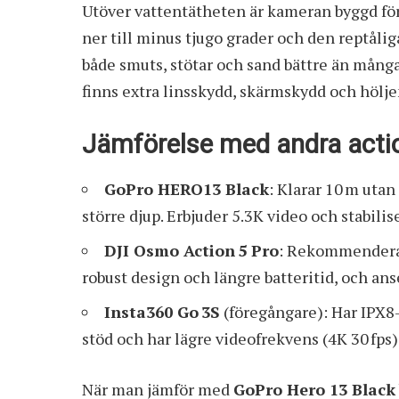
Utöver vattentätheten är kameran byggd för 
ner till minus tjugo grader och den reptålig
både smuts, stötar och sand bättre än många
finns extra linsskydd, skärmskydd och höljen
Jämförelse med andra act
GoPro HERO13 Black
: Klarar 10 m uta
större djup. Erbjuder 5.3K video och stabilis
DJI Osmo Action 5 Pro
: Rekommenderad
robust design och längre batteritid, och ans
Insta360 Go 3S
(föregångare): Har IPX8
stöd och har lägre videofrekvens (4K 30 fps)
När man jämför med
GoPro Hero 13 Black