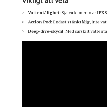
Viktigt att veta
Vattentålighet
: Själva kameran är
IPX8
Action Pod
: Endast
stänktålig
, inte va
Deep-dive-skydd
: Med särskilt vattentä