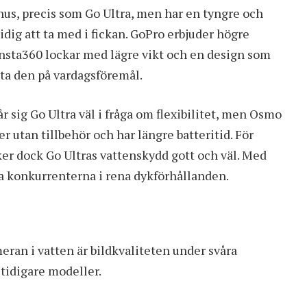
 hus, precis som Go Ultra, men har en tyngre och
ig att ta med i fickan. GoPro erbjuder högre
sta360 lockar med lägre vikt och en design som
ästa den på vardagsföremål.
sig Go Ultra väl i fråga om flexibilitet, men
Osmo
er utan tillbehör och har längre batteritid. För
ker dock Go Ultras vattenskydd gott och väl. Med
ffa konkurrenterna i rena dykförhållanden.
meran i vatten är bildkvaliteten under svåra
tidigare modeller.