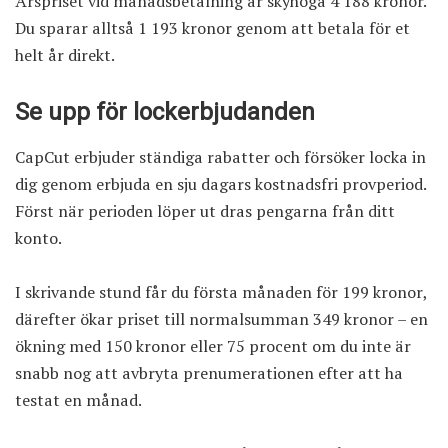
Årspriset vid månadsbetalning är skyhöga 4 188 kronor.
Du sparar alltså 1 193 kronor genom att betala för et
helt år direkt.
Se upp för lockerbjudanden
CapCut erbjuder ständiga rabatter och försöker locka in
dig genom erbjuda en sju dagars kostnadsfri provperiod.
Först när perioden löper ut dras pengarna från ditt
konto.
I skrivande stund får du första månaden för 199 kronor,
därefter ökar priset till normalsumman 349 kronor – en
ökning med 150 kronor eller 75 procent om du inte är
snabb nog att avbryta prenumerationen efter att ha
testat en månad.