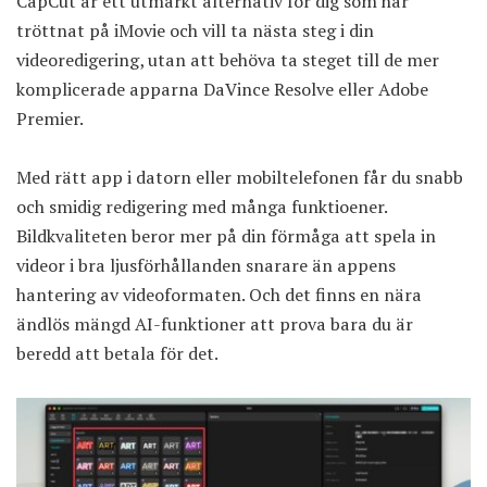
CapCut är ett utmärkt alternativ för dig som har
tröttnat på iMovie och vill ta nästa steg i din
videoredigering, utan att behöva ta steget till de mer
komplicerade apparna DaVince Resolve eller Adobe
Premier.
Med rätt app i datorn eller mobiltelefonen får du snabb
och smidig redigering med många funktioener.
Bildkvaliteten beror mer på din förmåga att spela in
videor i bra ljusförhållanden snarare än appens
hantering av videoformaten. Och det finns en nära
ändlös mängd AI-funktioner att prova bara du är
beredd att betala för det.